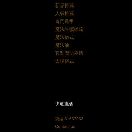
新品推薦
人氣推薦
奇門遁甲
魔法許願蠟燭
魔法儀式
魔法油
客製魔法巫瓶
太陽儀式
快速連結
統編:31637033
Contact us