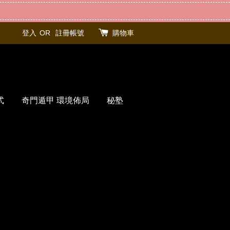
登入
OR
註冊帳號
購物車
式
奇門遁甲 環境佈局
秘塾