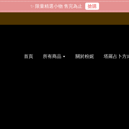
✨ 限量精選小物 售完為止
搶購
首頁
所有商品
關於粉妮
塔羅占卜方