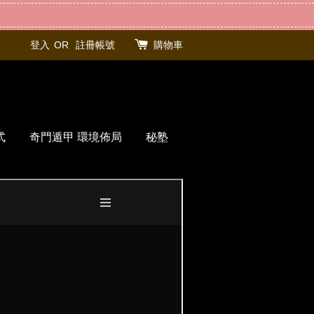
登入
OR
註冊帳號
購物車
式
奇門遁甲 環境佈局
秘塾