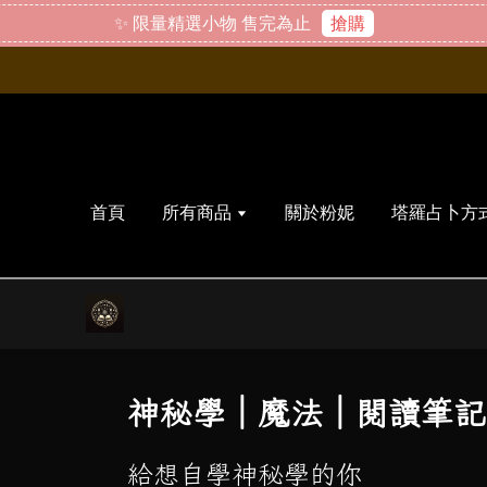
✨ 限量精選小物 售完為止
搶購
首頁
所有商品
關於粉妮
塔羅占卜方